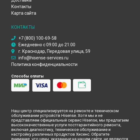
Доставка
Ремонт холодильника Hisense в
Иркутске
Контакты
Ремонт холодильника Hisense в
Самаре
Карта сайта
Ремонт холодильника Hisense в
Омске
Ремонт холодильника Hisense в
Красноярске
КОНТАКТЫ
Ремонт холодильника Hisense в
Перми
Ремонт холодильника Hisense в
Ульяновске
+7 (800) 100-69-58
Ежедневно с 09:00 до 21:00
Ремонт холодильника Hisense в
Кирове
г. Краснодар, Передовая улица, 59
Ремонт холодильника Hisense в
Москве
info@hisense-services.ru
Политика конфиденциальности
Способы оплаты
Наш центр специализируется на ремонте и техническом
обслуживании устройств Hisense. Хотя мы и не
представляем официальный сервис Hisense, мы предлагаем
высококачественные услуги постгарантийного ремонта,
включая диагностику, техническое обслуживание и
настройку различных продуктов Хисенс. Обратите
внимание, что цены, указанные на нашем сайте, не являются