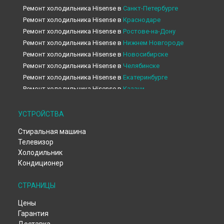
Ремонт холодильника Hisense в
Санкт-Петербурге
Ремонт холодильника Hisense в
Краснодаре
Ремонт холодильника Hisense в
Ростове-на-Дону
Ремонт холодильника Hisense в
Нижнем Новгороде
Ремонт холодильника Hisense в
Новосибирске
Ремонт холодильника Hisense в
Челябинске
Ремонт холодильника Hisense в
Екатеринбурге
Ремонт холодильника Hisense в
Казани
Ремонт холодильника Hisense в
Уфе
Ремонт холодильника Hisense в
Воронеже
УСТРОЙСТВА
Ремонт холодильника Hisense в
Волгограде
Стиральная машина
Ремонт холодильника Hisense в
Барнауле
Телевизор
Ремонт холодильника Hisense в
Ижевске
Холодильник
Ремонт холодильника Hisense в
Тольятти
Кондиционер
Ремонт холодильника Hisense в
Ярославле
Ремонт холодильника Hisense в
Саратове
СТРАНИЦЫ
Ремонт холодильника Hisense в
Хабаровске
Цены
Ремонт холодильника Hisense в
Томске
Гарантия
Ремонт холодильника Hisense в
Тюмени