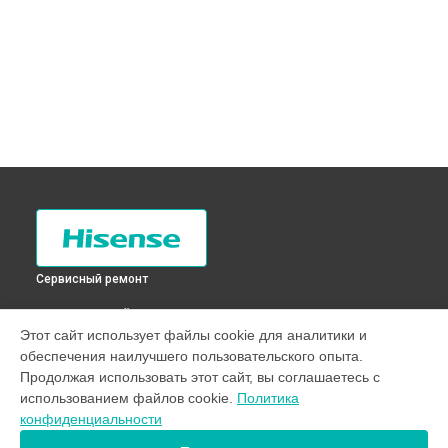
Сервисный ремонт
ВЫБЕРИ СВОЙ ГОРОД
Этот сайт использует файлы cookie для аналитики и
Замена нагревателя испарителя холодильника RD-
обеспечения наилучшего пользовательского опыта.
27DC4SAW Hisense в
Санкт-Петербурге
Продолжая использовать этот сайт, вы соглашаетесь с
Замена нагревателя испарителя холодильника RD-
использованием файлов cookie.
Политика
27DC4SAW Hisense в
Краснодаре
конфиденциальности
Замена нагревателя испарителя холодильника RD-
27DC4SAW Hisense в
Ростове-на-Дону