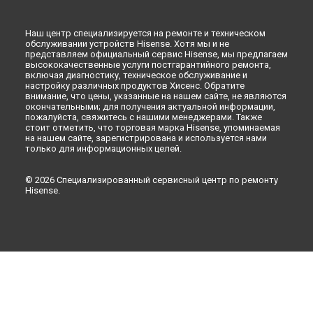
Ремонт холодильника RD-37WC4SAW Hisense в
Кирове
Ремонт холодильника RD-37WC4SAW Hisense в
Москве
Наш центр специализируется на ремонте и техническом
обслуживании устройств Hisense. Хотя мы и не
представляем официальный сервис Hisense, мы предлагаем
высококачественные услуги постгарантийного ремонта,
включая диагностику, техническое обслуживание и
настройку различных продуктов Хисенс. Обратите
внимание, что цены, указанные на нашем сайте, не являются
окончательными; для получения актуальной информации,
пожалуйста, свяжитесь с нашими менеджерами. Также
стоит отметить, что торговая марка Hisense, упоминаемая
на нашем сайте, зарегистрирована и используется нами
только для информационных целей.
© 2026 Специализированный сервисный центр по ремонту
Hisense.