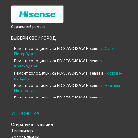
Сервисный ремонт
ВЫБЕРИ СВОЙ ГОРОД
Ремонт холодильника RD-37WC4SAW Hisense в
Санкт-
Петербурге
Ремонт холодильника RD-37WC4SAW Hisense в
Краснодаре
Ремонт холодильника RD-37WC4SAW Hisense в
Ростове-
на-Дону
Ремонт холодильника RD-37WC4SAW Hisense в
Нижнем
Новгороде
Ремонт холодильника RD-37WC4SAW Hisense в
Новосибирске
Ремонт холодильника RD-37WC4SAW Hisense в
УСТРОЙСТВА
Челябинске
Ремонт холодильника RD-37WC4SAW Hisense в
Стиральная машина
Екатеринбурге
Телевизор
Ремонт холодильника RD-37WC4SAW Hisense в
Казани
Холодильник