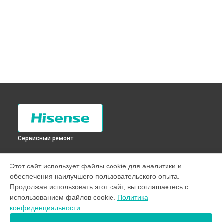
Сервисный ремонт
ВЫБЕРИ СВОЙ ГОРОД
Этот сайт использует файлы cookie для аналитики и
Прочистка дренажной системы холодильника RD-
обеспечения наилучшего пользовательского опыта.
37WC4SAW Hisense в
Санкт-Петербурге
Продолжая использовать этот сайт, вы соглашаетесь с
Прочистка дренажной системы холодильника RD-
использованием файлов cookie.
Политика
37WC4SAW Hisense в
Краснодаре
конфиденциальности
Прочистка дренажной системы холодильника RD-
37WC4SAW Hisense в
Ростове-на-Дону