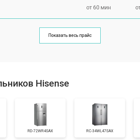
от 60 мин
о
еления
от 60 мин
о
Показать весь прайс
от 50 мин
о
от 70 мин
о
ьников Hisense
от 60 мин
о
от 70 мин
о
RD-72WR4SAX
RС-34WL47SAX
ы, мейн платы)
от 50 мин
о