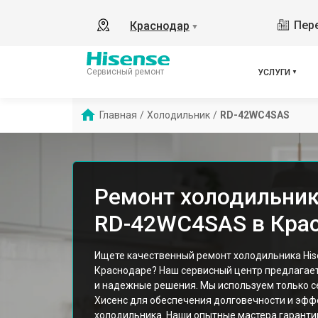
Пере
Краснодар
▼
Сервисный ремонт
УСЛУГИ
Главная
/
Холодильник
/
RD-42WC4SAS
Ремонт холодильник
RD-42WC4SAS в Кра
Ищете качественный ремонт холодильника Hi
Краснодаре? Наш сервисный центр предлагае
и надежные решения. Мы используем только 
Хисенс для обеспечения долговечности и эфф
холодильника. Наши опытные мастера гарант