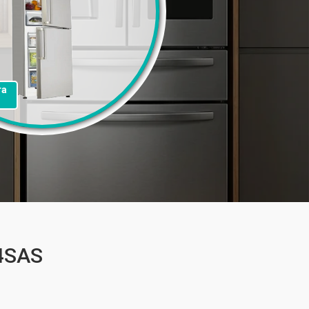
та
4SAS