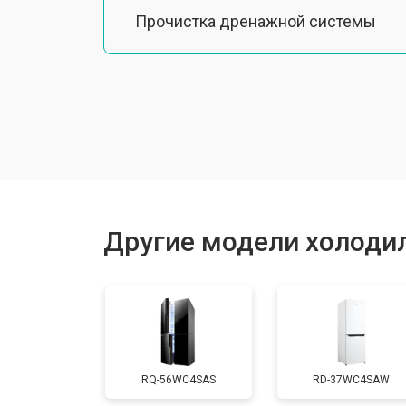
Прочистка дренажной системы
Ремонт датчика морозильного отд
Ремонт испарителя
Устранение засора трубопровода
Другие модели холодил
Замена трубопровода
Замена таймера
RQ-56WC4SAS
RD-37WC4SAW
Замена платы управления (мат.плат