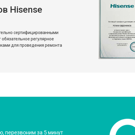
в Hisense
от 80 мин
о
от 50 мин
о
ительно сертифицированными
т обязательное регулярное
сками для проведения ремонта
?
, перезвоним за 5 минут