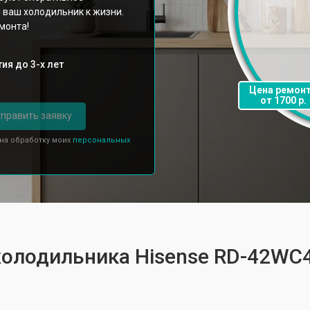
 ваш холодильник к жизни.
монта!
ия до 3-х лет
Цена ремон
от 1700 р.
править заявку
 на обработку моих
персональных
 холодильника Hisense RD-42WC