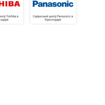
нтр Toshiba в
Сервисный центр Panasonic в
Сервисный 
нодаре
Краснодаре
Крас