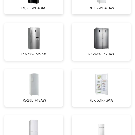
RQ-56WC4SAS
RD-37WC4SAW
RD-72WR4SAX
RС-34WL47SAX
RS-20DR4SAW
RD-35DR4SAW