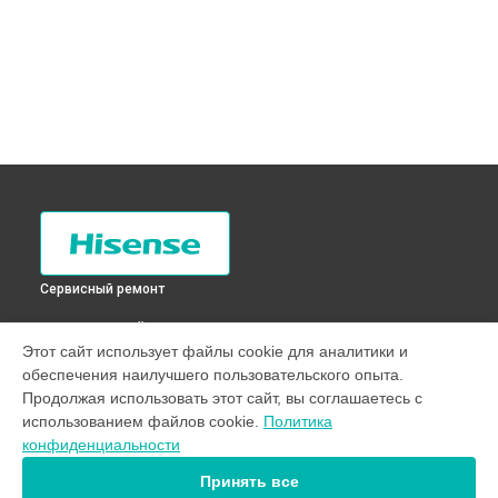
Сервисный ремонт
ВЫБЕРИ СВОЙ ГОРОД
Этот сайт использует файлы cookie для аналитики и
Ремонт датчика морозильного отделения холодильника
обеспечения наилучшего пользовательского опыта.
RD-43WC4SAX Hisense в
Санкт-Петербурге
Продолжая использовать этот сайт, вы соглашаетесь с
Ремонт датчика морозильного отделения холодильника
использованием файлов cookie.
Политика
RD-43WC4SAX Hisense в
Краснодаре
конфиденциальности
Ремонт датчика морозильного отделения холодильника
RD-43WC4SAX Hisense в
Ростове-на-Дону
Принять все