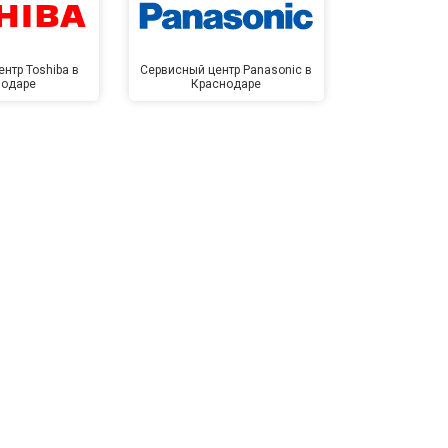
нтр Toshiba в
Сервисный центр Panasonic в
Сервисный 
нодаре
Краснодаре
Крас