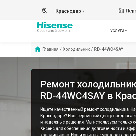
Пере
Краснодар
▼
Сервисный ремонт
УСЛУГИ
Главная
/
Холодильник
/
RD-44WC4SAY
Ремонт холодильник
RD-44WC4SAY в Кра
Ищете качественный ремонт холодильника Hi
Краснодаре? Наш сервисный центр предлагае
и надежные решения. Мы используем только 
Хисенс для обеспечения долговечности и эфф
холодильника. Наши опытные мастера гарант