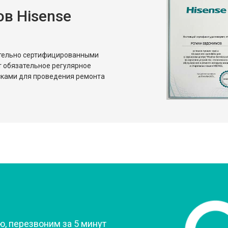
в Hisense
от 80 мин
о
от 50 мин
о
ительно сертифицированными
т обязательное регулярное
сками для проведения ремонта
?
, перезвоним за 5 минут