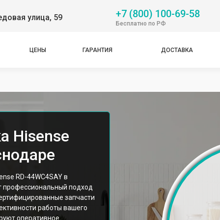
+7 (800) 100-69-58
довая улица, 59
Бесплатно по РФ
ЦЕНЫ
ГАРАНТИЯ
ДОСТАВКА
а Hisense
снодаре
sense RD-44WC4SAY в
т профессиональный подход
сертифицированные запчасти
ективности работы вашего
ируют оперативное