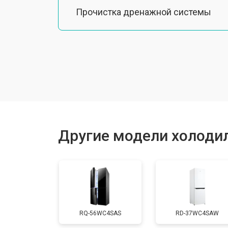
Прочистка дренажной системы
Ремонт датчика морозильного отд
Ремонт испарителя
Устранение засора трубопровода
Другие модели холодил
Замена трубопровода
Замена таймера
RQ-56WC4SAS
RD-37WC4SAW
Замена платы управления (мат.плат