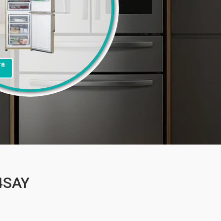
та
4SAY