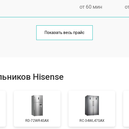
от 60 мин
о
еления
от 60 мин
о
Показать весь прайс
от 50 мин
о
от 70 мин
о
ьников Hisense
от 60 мин
о
от 70 мин
о
RD-72WR4SAX
RС-34WL47SAX
ы, мейн платы)
от 50 мин
о