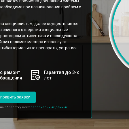
г является прочистка дренажной системы
необходима при возникновении проблем с
тва специалистом, далее осуществляется
ка сливного отверстия специальным
 раствором антисептика и последующая
йших поломок мастера используют
нтибактериальные препараты, устраняя
с ремонт
Гарантия до 3-х
обращения
лет
править заявку
 на обработку моих
персональных данных.