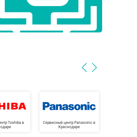
нтр Toshiba в
Сервисный центр Panasonic в
Сервисный 
нодаре
Краснодаре
Крас