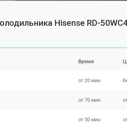
холодильника Hisense RD-50WC
Время
Ц
от 20 мин
б
от 70 мин
о
от 50 мин
о