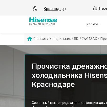
Пере
Краснодар
▼
Сервисный ремонт
УСЛУГИ
Главная
/
Холодильник
/
RD-50WC4SAX
/
Про
Прочистка дренажн
холодильника Hisen
Краснодаре
Сервисный центр предлагает профессиональн