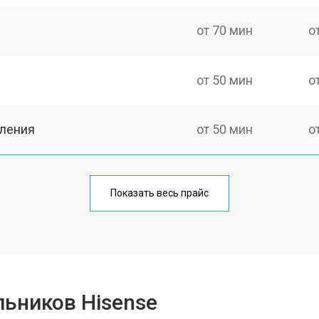
от 70 мин
о
от 50 мин
о
еления
от 50 мин
о
от 80 мин
о
Показать весь прайс
от 50 мин
о
от 100 мин
о
ьников Hisense