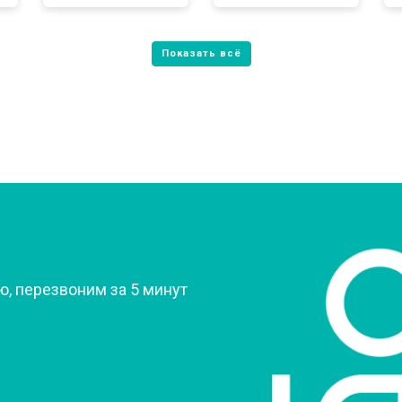
от 80 мин
о
от 60 мин
о
от 70 мин
о
?
, перезвоним за 5 минут