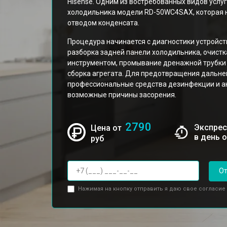
Hisense. Одним из востребованных видов услу
холодильника модели RD-50WC4SAX, которая 
отводом конденсата.
Процедура начинается с диагностики устройс
разборка задней панели холодильника, очист
инструментом, промывание дренажной трубки
сборка агрегата. Для предотвращения дальне
профессиональные средства дезинфекции и а
возможные причины засорения.
2790
Экспрес
Цена от
в день 
руб
От
Нажимая на кнопку отправить я даю свое согласие