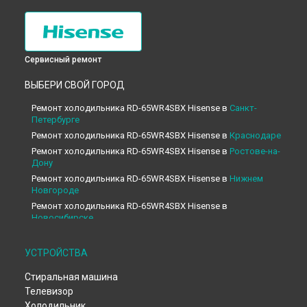
Сервисный ремонт
ВЫБЕРИ СВОЙ ГОРОД
Ремонт холодильника RD-65WR4SBX Hisense в
Санкт-
Петербурге
Ремонт холодильника RD-65WR4SBX Hisense в
Краснодаре
Ремонт холодильника RD-65WR4SBX Hisense в
Ростове-на-
Дону
Ремонт холодильника RD-65WR4SBX Hisense в
Нижнем
Новгороде
Ремонт холодильника RD-65WR4SBX Hisense в
Новосибирске
Ремонт холодильника RD-65WR4SBX Hisense в
Челябинске
Ремонт холодильника RD-65WR4SBX Hisense в
УСТРОЙСТВА
Екатеринбурге
Стиральная машина
Ремонт холодильника RD-65WR4SBX Hisense в
Казани
Телевизор
Ремонт холодильника RD-65WR4SBX Hisense в
Уфе
Холодильник