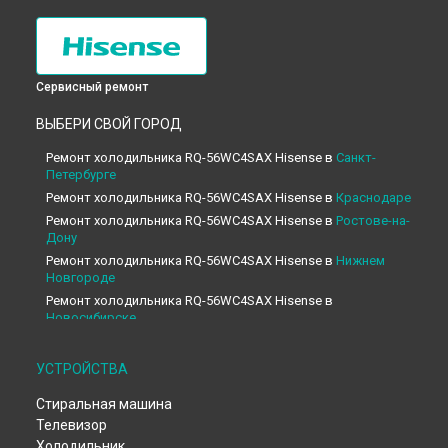
Сервисный ремонт
ВЫБЕРИ СВОЙ ГОРОД
Ремонт холодильника RQ-56WC4SAX Hisense в
Санкт-
Петербурге
Ремонт холодильника RQ-56WC4SAX Hisense в
Краснодаре
Ремонт холодильника RQ-56WC4SAX Hisense в
Ростове-на-
Дону
Ремонт холодильника RQ-56WC4SAX Hisense в
Нижнем
Новгороде
Ремонт холодильника RQ-56WC4SAX Hisense в
Новосибирске
Ремонт холодильника RQ-56WC4SAX Hisense в
Челябинске
Ремонт холодильника RQ-56WC4SAX Hisense в
УСТРОЙСТВА
Екатеринбурге
Стиральная машина
Ремонт холодильника RQ-56WC4SAX Hisense в
Казани
Телевизор
Ремонт холодильника RQ-56WC4SAX Hisense в
Уфе
Холодильник