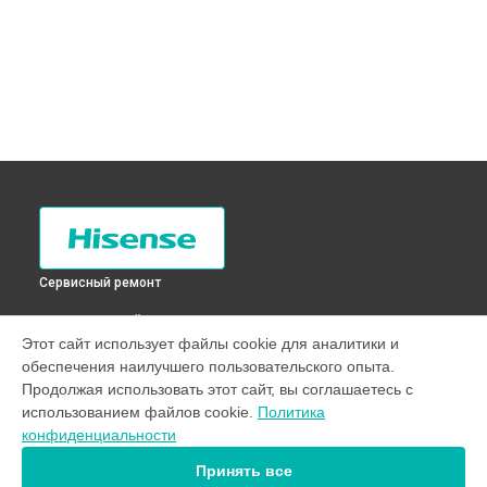
Сервисный ремонт
ВЫБЕРИ СВОЙ ГОРОД
Этот сайт использует файлы cookie для аналитики и
Устранение засора трубопровода холодильника RS-
обеспечения наилучшего пользовательского опыта.
22DC4SA Hisense в
Санкт-Петербурге
Продолжая использовать этот сайт, вы соглашаетесь с
Устранение засора трубопровода холодильника RS-
использованием файлов cookie.
Политика
22DC4SA Hisense в
Краснодаре
конфиденциальности
Устранение засора трубопровода холодильника RS-
22DC4SA Hisense в
Ростове-на-Дону
Принять все