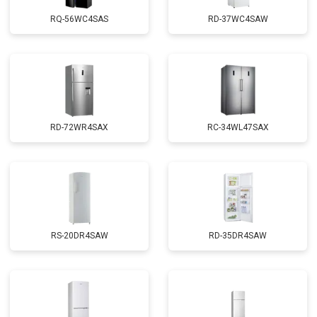
RQ-56WC4SAS
RD-37WC4SAW
RD-72WR4SAX
RС-34WL47SAX
RS-20DR4SAW
RD-35DR4SAW