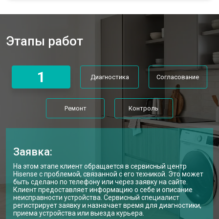
Замена мотора стиральной машины
от 3800 ₽
Заказать
Hisense
Ремонт/замена датчика
от 2200 ₽
Заказать
температуры
Этапы работ
Замена ТЭН стиральной машины
от 2300 ₽
Заказать
Hisense
Замена блока управления
от 3600 ₽
Заказать
1
Диагностика
Согласование
Замена заливного клапана
от 3250 ₽
Заказать
Ремонт
Контроль
Замена заливного шланга
от 2150 ₽
Заказать
Замена прессостата
от 3350 ₽
Заказать
Заявка:
Замена сливного насоса
от 3450 ₽
Заказать
На этом этапе клиент обращается в сервисный центр
Замена сливного шланга
от 2100 ₽
Заказать
Hisense с проблемой, связанной с его техникой. Это может
быть сделано по телефону или через заявку на сайте.
Замена циркуляционного насоса
от 3800 ₽
Заказать
Клиент предоставляет информацию о себе и описание
неисправности устройства. Сервисный специалист
Замена УБЛ стиральной машины
регистрирует заявку и назначает время для диагностики,
от 2100 ₽
Заказать
Hisense
приема устройства или выезда курьера.