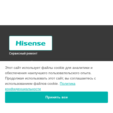
Сервисный ремонт
ВЫБЕРИ СВОЙ ГОРОД
Этот сайт использует файлы cookie для аналитики и
Диагностика стиральной машины WFDJ6010 Hisense в
обеспечения наилучшего пользовательского опыта.
Санкт-Петербурге
Продолжая использовать этот сайт, вы соглашаетесь с
Диагностика стиральной машины WFDJ6010 Hisense в
использованием файлов cookie.
Политика
Краснодаре
конфиденциальности
Диагностика стиральной машины WFDJ6010 Hisense в
Ростове-на-Дону
Принять все
Диагностика стиральной машины WFDJ6010 Hisense в
Нижнем Новгороде
Диагностика стиральной машины WFDJ6010 Hisense в