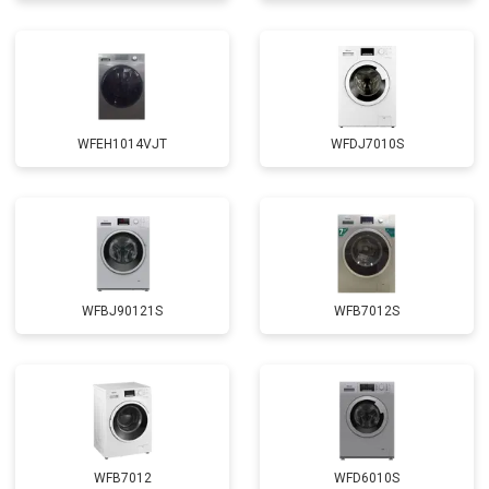
Замена амортизаторов
от 2000 ₽
Заказать
Замена подшипников
от 2800 ₽
Заказать
Замена мотора
от 3800 ₽
Заказать
WFEH1014VJT
WFDJ7010S
Ремонт/замена датчика
от 2200 ₽
Заказать
температуры
Замена ТЭН
от 2300 ₽
Заказать
Замена блока управления
от 3600 ₽
Заказать
Замена заливного клапана
от 3250 ₽
Заказать
WFBJ90121S
WFB7012S
Замена заливного шланга
от 2150 ₽
Заказать
Замена прессостата
от 3350 ₽
Заказать
Замена сливного насоса
от 3450 ₽
Заказать
Замена сливного шланга
от 2100 ₽
Заказать
WFB7012
WFD6010S