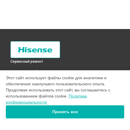
Сервисный ремонт
ВЫБЕРИ СВОЙ ГОРОД
Этот сайт использует файлы cookie для аналитики и
Замена щёток стиральной машины WFE7012 Hisense в
обеспечения наилучшего пользовательского опыта.
Санкт-Петербурге
Продолжая использовать этот сайт, вы соглашаетесь с
Замена щёток стиральной машины WFE7012 Hisense в
использованием файлов cookie.
Политика
Краснодаре
конфиденциальности
Замена щёток стиральной машины WFE7012 Hisense в
Ростове-на-Дону
Принять все
Замена щёток стиральной машины WFE7012 Hisense в
Нижнем Новгороде
Замена щёток стиральной машины WFE7012 Hisense в