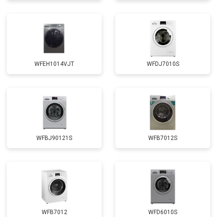
Замена амортизаторов
от 2000 ₽
Заказать
Замена подшипников
от 2800 ₽
Заказать
Замена мотора
от 3800 ₽
Заказать
WFEH1014VJT
WFDJ7010S
Ремонт/замена датчика
от 2200 ₽
Заказать
температуры
Замена ТЭН
от 2300 ₽
Заказать
Замена блока управления
от 3600 ₽
Заказать
Замена заливного клапана
от 3250 ₽
Заказать
WFBJ90121S
WFB7012S
Замена заливного шланга
от 2150 ₽
Заказать
Замена прессостата
от 3350 ₽
Заказать
Замена сливного насоса
от 3450 ₽
Заказать
Замена сливного шланга
от 2100 ₽
Заказать
WFB7012
WFD6010S