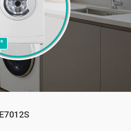
та
FE7012S