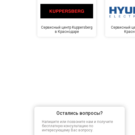
Замена прессостата
Сервисный центр Kuppersberg
Сервисный це
в Краснодаре
Красн
Замена сливного насоса
Замена сливного шланга
Замена циркуляционного насоса
Замена УБЛ
Остались вопросы?
Замена приводного ремня
Напишите или позвоните нам и получите
бесплатную консультацию по
интересующему Вас вопросу.