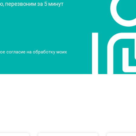
, перезвоним за 5 минут
от 90 мин
о
от 70 мин
о
ры
от 70 мин
о
ое согласие на обработку моих
от 50 мин
о
от 100 мин
о
от 60 мин
о
от 70 мин
о