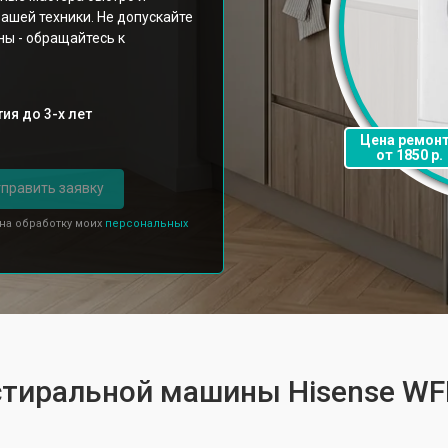
ашей техники. Не допускайте
ы - обращайтесь к
ия до 3-х лет
Цена ремон
от 1850 р.
править заявку
 на обработку моих
персональных
 стиральной машины Hisense W