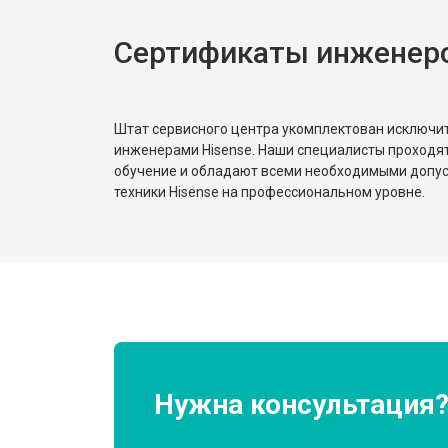
Сертификаты инженеро
Ремонт или замена патрубка
Ремонт платы управления (восстан
Штат сервисного центра укомплектован исключ
инженерами Hisense. Наши специалисты проходя
обучение и обладают всеми необходимыми допу
Корпусный ремонт (замена резинок,
техники Hisense на профессиональном уровне.
Замена крестовины
Замена щёток
Замена амортизаторов
Нужна консультация