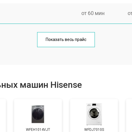
от 60 мин
о
от 100 мин
о
Показать весь прайс
от 70 мин
о
от 120 мин
о
ьных машин Hisense
от 80 мин
о
от 100 мин
о
WFEH1014VJT
WFDJ7010S