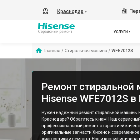
Пере
Краснодар
▼
Сервисный ремонт
УСЛУГИ
Главная
/
Стиральная машина
/
WFE7012S
Ремонт стиральной
Hisense WFE7012S в
Нужен надежный ремонт стиральной машины H
Краснодаре? Обратитесь к нам! Наш сервисны
профессиональный ремонт с гарантией качест
оригинальные запчасти Хисенс и современное
диагностики и ремонта. Наши квалифицирован