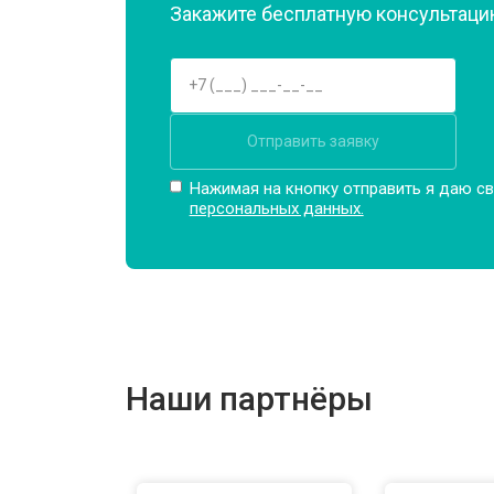
Закажите бесплатную консультацию
Замена подшипников
Замена мотора
Отправить заявку
Ремонт/замена датчика температу
Нажимая на кнопку отправить я даю св
персональных данных.
Замена ТЭН
Замена блока управления
Наши партнёры
Замена заливного клапана
Замена заливного шланга