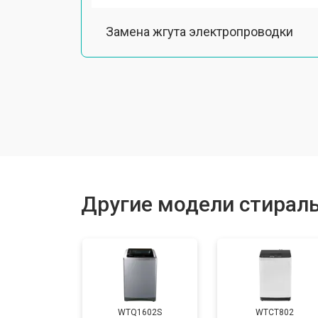
Замена жгута электропроводки
Замена шкива барабана
Замена мотора вентилятора сушки
Замена верхнего противовеса
Другие модели стирал
Замена пружин
Замена шторок барабана
WTQ1602S
WTCT802