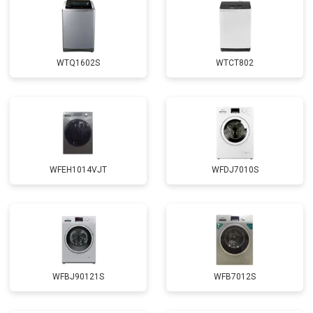
Корпусный ремонт (замена резинок,
от 1850 ₽
Заказать
креплений, кнопок)
Замена крестовины
от 2750 ₽
Заказать
WTQ1602S
WTCT802
Замена щёток
от 3100 ₽
Заказать
Замена амортизаторов
от 2000 ₽
Заказать
Замена подшипников
от 2800 ₽
Заказать
Замена мотора
от 3800 ₽
Заказать
WFEH1014VJT
WFDJ7010S
Ремонт/замена датчика
от 2200 ₽
Заказать
температуры
Замена ТЭН
от 2300 ₽
Заказать
Замена блока управления
от 3600 ₽
Заказать
Замена заливного клапана
от 3250 ₽
Заказать
WFBJ90121S
WFB7012S
Замена заливного шланга
от 2150 ₽
Заказать