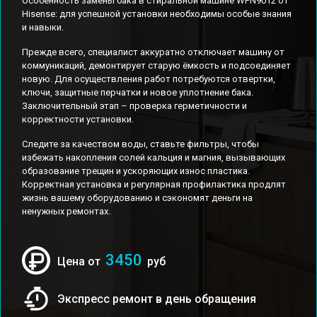
Особенность замены бака в стиральной машине WFN9012 от
Hisense: для успешной установки необходимы особые знания
и навыки.
Прежде всего, специалист аккуратно отключает машину от
коммуникаций, демонтирует старую ёмкость и подсоединяет
новую. Для осуществления работ потребуются отвертки,
ключи, защитные перчатки и новое уплотнение бака.
Заключительный этап – проверка герметичности и
корректности установки.
Следите за качеством воды, ставьте фильтры, чтобы
избежать накопления солей кальция и магния, вызывающих
образование трещин и ускоряющих износ пластика.
Корректная установка и регулярная профилактика продлят
жизнь вашему оборудованию и сэкономят деньги на
ненужных ремонтах.
3450
Цена от
руб
Экспресс ремонт в день обращения