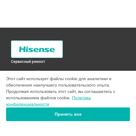
Сервисный ремонт
ВЫБЕРИ СВОЙ ГОРОД
Этот сайт использует файлы cookie для аналитики и
Замена нижнего противовеса стиральной машины
обеспечения наилучшего пользовательского опыта.
WFP8014V Hisense в
Санкт-Петербурге
Продолжая использовать этот сайт, вы соглашаетесь с
Замена нижнего противовеса стиральной машины
использованием файлов cookie.
Политика
WFP8014V Hisense в
Краснодаре
конфиденциальности
Замена нижнего противовеса стиральной машины
WFP8014V Hisense в
Ростове-на-Дону
Принять все
Замена нижнего противовеса стиральной машины
WFP8014V Hisense в
Нижнем Новгороде
Замена нижнего противовеса стиральной машины