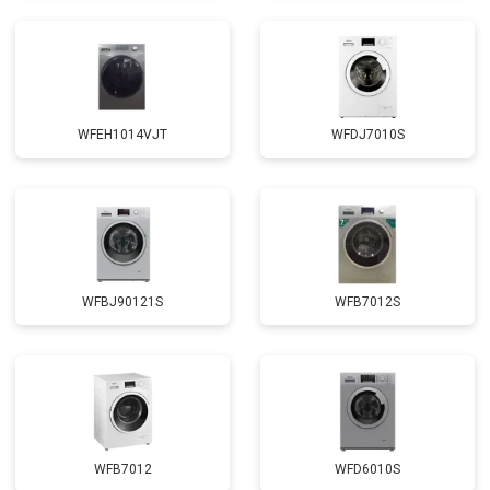
Замена амортизаторов
от 2000 ₽
Заказать
Замена подшипников
от 2800 ₽
Заказать
Замена мотора
от 3800 ₽
Заказать
WFEH1014VJT
WFDJ7010S
Ремонт/замена датчика
от 2200 ₽
Заказать
температуры
Замена ТЭН
от 2300 ₽
Заказать
Замена блока управления
от 3600 ₽
Заказать
Замена заливного клапана
от 3250 ₽
Заказать
WFBJ90121S
WFB7012S
Замена заливного шланга
от 2150 ₽
Заказать
Замена прессостата
от 3350 ₽
Заказать
Замена сливного насоса
от 3450 ₽
Заказать
Замена сливного шланга
от 2100 ₽
Заказать
WFB7012
WFD6010S