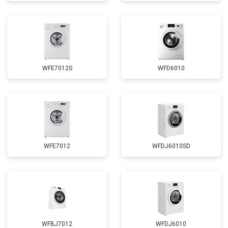
Замена циркуляционного насоса
от 3800 ₽
Заказать
Замена УБЛ
от 2100 ₽
Заказать
Замена приводного ремня
от 2550 ₽
Заказать
WFE7012S
WFD6010
WFE7012
WFDJ6010SD
WFBJ7012
WFDJ6010