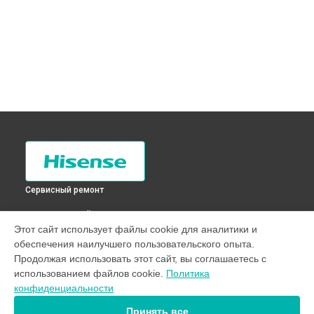
Сервисный ремонт
ВЫБЕРИ СВОЙ ГОРОД
Этот сайт использует файлы cookie для аналитики и
Замена жгута электропроводки стиральной машины
обеспечения наилучшего пользовательского опыта.
WSB901 Hisense в
Санкт-Петербурге
Продолжая использовать этот сайт, вы соглашаетесь с
Замена жгута электропроводки стиральной машины
использованием файлов cookie.
Политика
WSB901 Hisense в
Краснодаре
конфиденциальности
Замена жгута электропроводки стиральной машины
WSB901 Hisense в
Ростове-на-Дону
Принять все