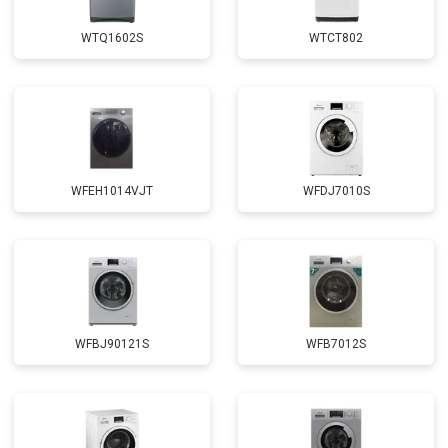
Замена крестовины
от 2750 ₽
Заказать
WTQ1602S
WTCT802
Замена щёток
от 3100 ₽
Заказать
Замена амортизаторов
от 2000 ₽
Заказать
Замена подшипников
от 2800 ₽
Заказать
Замена мотора
от 3800 ₽
Заказать
WFEH1014VJT
WFDJ7010S
Ремонт/замена датчика
от 2200 ₽
Заказать
температуры
Замена ТЭН
от 2300 ₽
Заказать
Замена блока управления
от 3600 ₽
Заказать
Замена заливного клапана
от 3250 ₽
Заказать
WFBJ90121S
WFB7012S
Замена заливного шланга
от 2150 ₽
Заказать
Замена прессостата
от 3350 ₽
Заказать