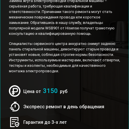
Замена жгута электропроводки стиральной машины –
серьёзная работа, требующая квалификации и
ответственности. Причинами такого ремонта могут стать
механические повреждения провода или короткое
замыкание. Обратившись в нашу службу, владельцы
популярной модели WSB901 от Hisense получат грамотную
консультацию и квалифицированную помощь.
Специалисты сервисного центра аккуратно снимут заднюю
панель стиральной машины, демонтируют старые провода и
установят новые, соблюдая строгие нормы безопасности.
Инструменты, используемые мастерами, включают отвертки,
тестеры и изоленты, необходимые для качественного
монтажа электропроводки.
3150
Цена от
руб
Экспресс ремонт в день обращения
Гарантия до 3-х лет