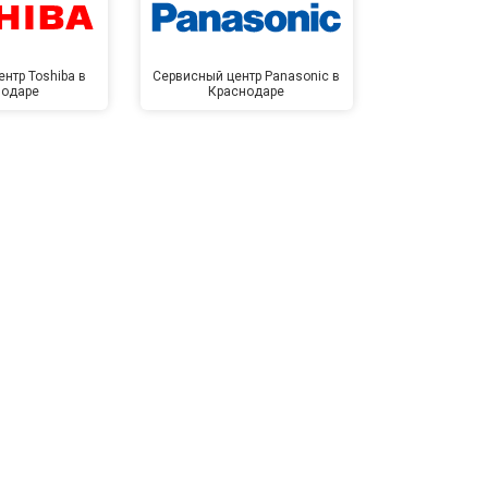
нтр Toshiba в
Сервисный центр Panasonic в
Сервисный 
нодаре
Краснодаре
Крас