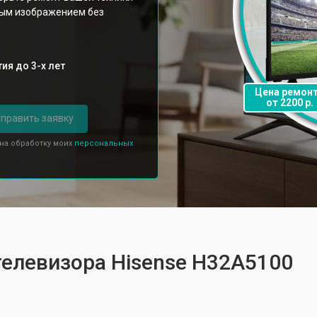
ным изображением без
ия до 3-х лет
Цена ремон
от 2200 р.
править заявку
 на обработку моих
персональных
телевизора Hisense H32A5100