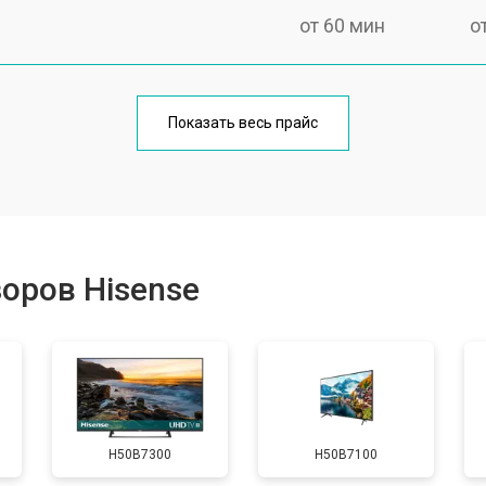
от 60 мин
о
от 90 мин
о
Показать весь прайс
от 70 мин
о
от 80 мин
о
оров Hisense
от 50 мин
о
от 80 мин
о
H50B7300
H50B7100
от 70 мин
о