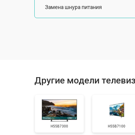
Замена шнура питания
Замена разъема питания
Замена шлейфа матрицы
Замена аудиоразъема
Другие модели телевиз
Замена USB порта
Замена HDMI порта
H55B7300
H55B7100
Замена модуля Wi-Fi