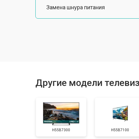
Замена шнура питания
Замена разъема питания
Замена шлейфа матрицы
Замена аудиоразъема
Другие модели телевиз
Замена USB порта
Замена HDMI порта
H55B7300
H55B7100
Замена модуля Wi-Fi