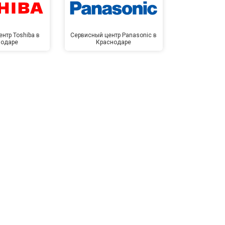
нтр Toshiba в
Сервисный центр Panasonic в
Сервисный 
нодаре
Краснодаре
Крас