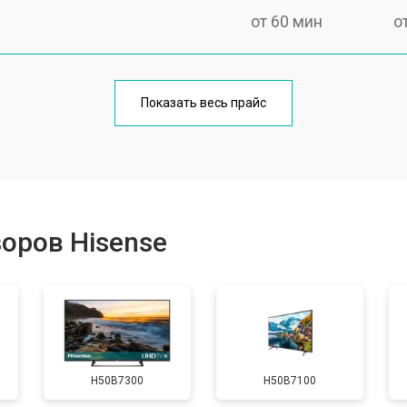
от 60 мин
о
от 90 мин
о
Показать весь прайс
от 70 мин
о
от 80 мин
о
оров Hisense
от 50 мин
о
от 80 мин
о
H50B7300
H50B7100
от 70 мин
о