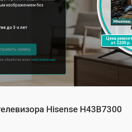
ным изображением без
ия до 3-х лет
Цена ремон
от 2200 р.
править заявку
 на обработку моих
персональных
телевизора Hisense H43B7300